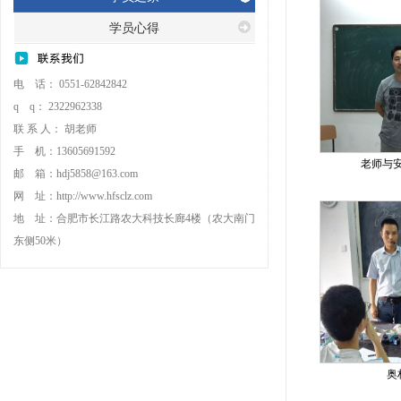
学员心得
电 话： 0551-62842842
q q： 2322962338
联 系 人： 胡老师
手 机：13605691592
老师与安
邮 箱：hdj5858@163.com
网 址：http://www.hfsclz.com
地 址：合肥市长江路农大科技长廊4楼（农大南门
东侧50米）
奥