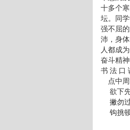
十多个寒
坛。同学
强不屈的
沛，身体
人都成为
奋斗精神
书 法 口
点中周
欲下先
撇勿过
钩挑顿