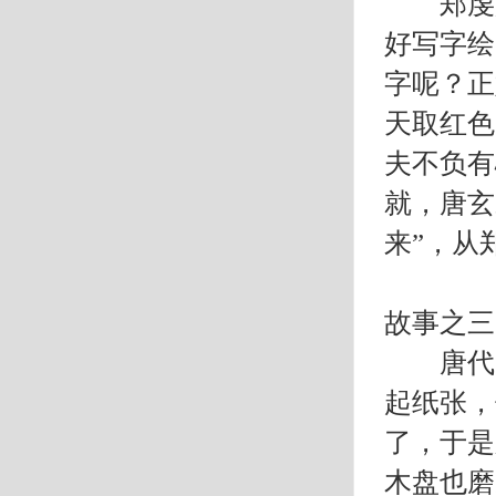
郑虔是
好写字绘
字呢？正
天取红色
夫不负有
就，唐玄
来”，从
故事之三
唐代的
起纸张，
了，于是
木盘也磨