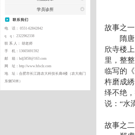
学员诊所
故事之一
电 话： 0551-62842842
q q： 2322962338
隋唐时
联 系 人： 胡老师
欣寺楼上
手 机：13605691592
里，整整
邮 箱：hdj5858@163.com
网 址：http://www.hfsclz.com
临写的《
地 址：合肥市长江路农大科技长廊4楼（农大南门
杵磨成綉
东侧50米）
绎不绝，
说：“水
故事之二