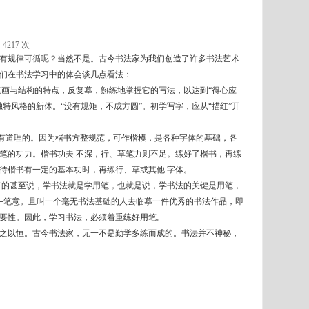
4217 次
有规律可循呢？当然不是。古今书法家为我们创造了许多书法艺术
我们在书法学习中的体会谈几点看法：
画与结构的特点，反复摹，熟练地掌握它的写法，以达到“得心应
特风格的新体。“没有规矩，不成方圆”。初学写字，应从“描红”开
是有道理的。因为楷书方整规范，可作楷模，是各种字体的基础，各
笔的功力。楷书功夫 不深，行、草笔力则不足。练好了楷书，再练
待楷书有一定的基本功时，再练行、草或其他 字体。
的甚至说，学书法就是学用笔，也就是说，学书法的关键是用笔，
─笔意。且叫一个毫无书法基础的人去临摹一件优秀的书法作品，即
重要性。因此，学习书法，必须着重练好用笔。
之以恒。古今书法家，无一不是勤学多练而成的。书法并不神秘，