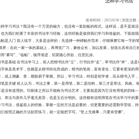
怎样学习书法
发布时间：2015/6/30 | 浏览次数：
学习书法？既没有一个万灵的秘方，也没有一套刻板的程式。这样说，是不是就没
，也为我们积累了丰富的书法学习经验，这些经验是值得我们学习和借鉴的。下面就
是入门 前人练字，大多是这样的：先选择一种碑帖作范本，仔细琢磨它每一字的笔
的境界；在此一家一体的基础上，再博览广习，兼收众长，加以发展，创造出具有自己独
继而“摹写”、“临帖”，循序渐进，切莫随心所欲，任意乱涂。
是基础 在书法学习上，前人把楷书比作“立”，行书比作“走”，草书比作“奔”，这
刷字体及美术字，也都是从楷书转化而成的；楷书的笔画，富有变化，它要有更深的用
草，或上溯篆、隶，都较易于掌握。所以，学习书法，特别是初学者，应从楷书入手，
是关键 前人认为，书法之事，第一是用笔，第二是结构，第三才是章法、风格。有
不是没有道理的。印刷体之所以不能称为书法艺术，主要就是因为它没有用笔的韵味─
构、章法与原作几乎毫无差异，也是玉石分明的。这些都有说明用笔在书法学习中的
书法，借鉴前人的经验，掌握一定的方法是必要的，但更重要的还需勤学苦练，持
我们按照正确的方法刻苦练习，就一定能把字写。“世上无难事，只要肯登攀”。