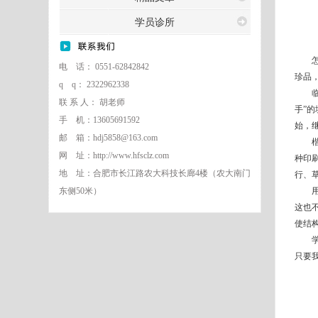
学员诊所
怎样
电 话： 0551-62842842
珍品
q q： 2322962338
临帖
联 系 人： 胡老师
手”
手 机：13605691592
始，
邮 箱：hdj5858@163.com
楷书
网 址：http://www.hfsclz.com
种印
地 址：合肥市长江路农大科技长廊4楼（农大南门
行、
东侧50米）
用笔
这也
使结
学习
只要