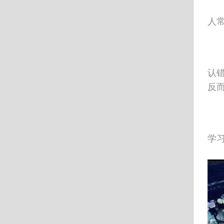
人
认
反
学