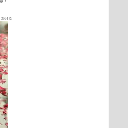
命！
3994 次