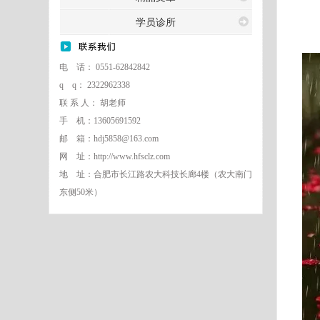
学员诊所
电 话： 0551-62842842
q q： 2322962338
联 系 人： 胡老师
手 机：13605691592
邮 箱：hdj5858@163.com
网 址：http://www.hfsclz.com
地 址：合肥市长江路农大科技长廊4楼（农大南门
东侧50米）