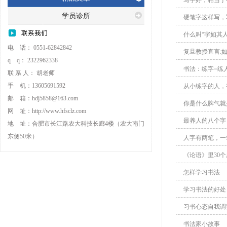
写字好，相当于
学员诊所
硬笔字这样写，
什么叫“字如其
电 话： 0551-62842842
复旦教授直言:如
q q： 2322962338
书法：练字=练
联 系 人： 胡老师
手 机：13605691592
从小练字的人，
邮 箱：hdj5858@163.com
你是什么脾气就
网 址：http://www.hfsclz.com
最养人的八个字
地 址：合肥市长江路农大科技长廊4楼（农大南门
东侧50米）
人字有两笔，一
《论语》里30
怎样学习书法
学习书法的好处
习书心态自我调
书法家小故事